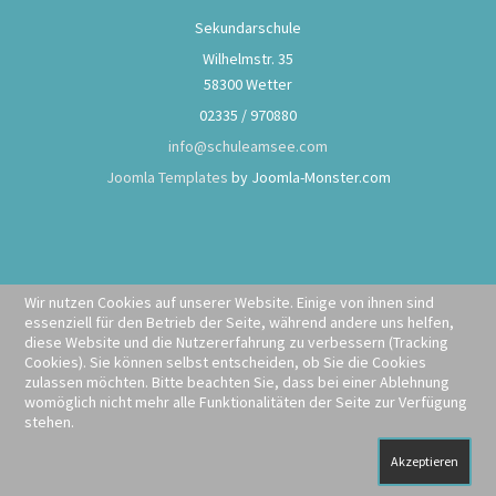
Sekundarschule
Wilhelmstr. 35
58300 Wetter
02335 / 970880
info@schuleamsee.com
Joomla Templates
by Joomla-Monster.com
Wir nutzen Cookies auf unserer Website. Einige von ihnen sind
essenziell für den Betrieb der Seite, während andere uns helfen,
diese Website und die Nutzererfahrung zu verbessern (Tracking
Cookies). Sie können selbst entscheiden, ob Sie die Cookies
zulassen möchten. Bitte beachten Sie, dass bei einer Ablehnung
womöglich nicht mehr alle Funktionalitäten der Seite zur Verfügung
stehen.
Akzeptieren